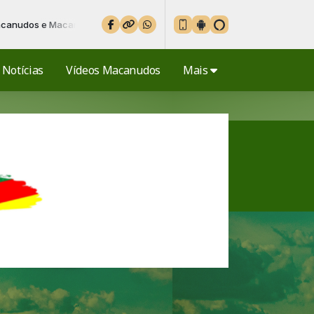
 e Macanudas! das 05:00 às 07:00 -
Tocando agora: JULIANA SPA
Notícias
Vídeos Macanudos
Mais