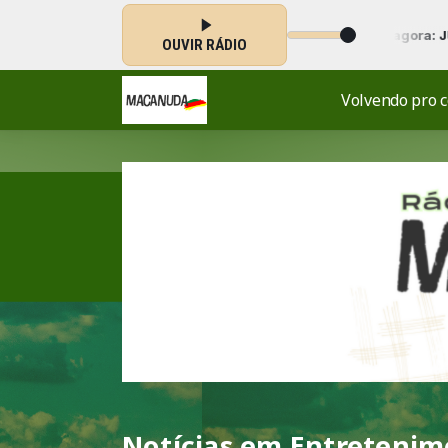
canudos e Macanudas! das 05:00 às 07:00 -
Tocando agora: JULIAN
OUVIR RÁDIO
Volvendo pro 
Notícias em Entreteni