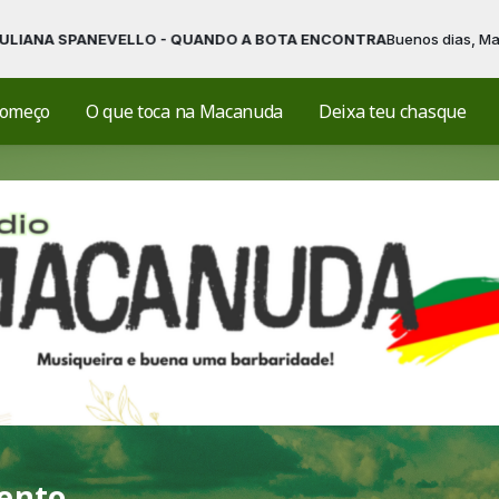
A SPANEVELLO - QUANDO A BOTA ENCONTRA
Buenos dias, Macanudos
começo
O que toca na Macanuda
Deixa teu chasque
mento