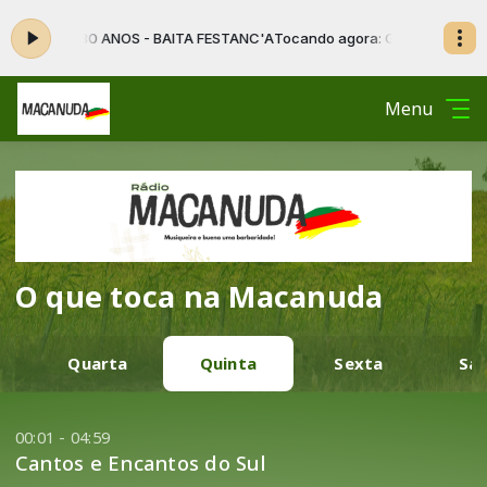
ORDIONA_30 ANOS - BAITA FESTANC'A
Tocando agora: GRUPO CORDIONA
Menu
O que toca na Macanuda
Quarta
Quinta
Sexta
Sá
00:01 - 04:59
Cantos e Encantos do Sul