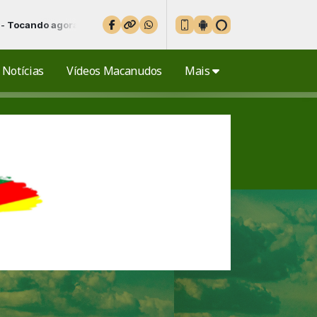
ando agora: ALBERTO E GABRIEL ORTAÇA - CAROVIANA
Notícias
Vídeos Macanudos
Mais