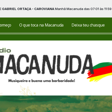
BRIEL ORTAÇA - CAROVIANA
Manhã Macanuda das 07:01 às 11:59 -
Toc
começo
O que toca na Macanuda
Deixa teu chasque