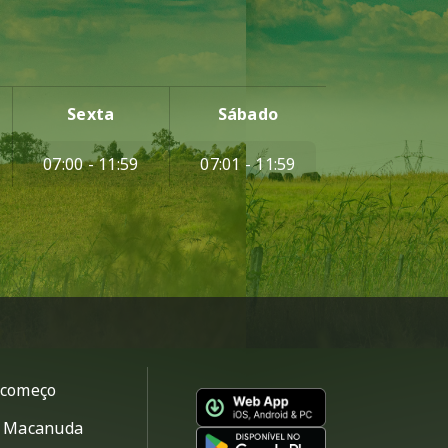
Sexta
Sábado
07:00 - 11:59
07:01 - 11:59
 começo
a Macanuda