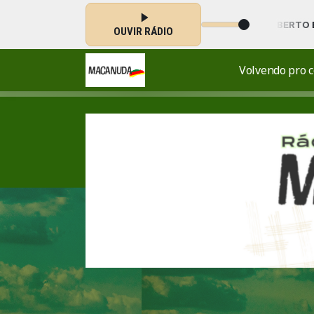
Manhã Macanuda das 07:01 às 11:59 -
Tocando agora: ALBERTO E GA
OUVIR RÁDIO
Volvendo pro 