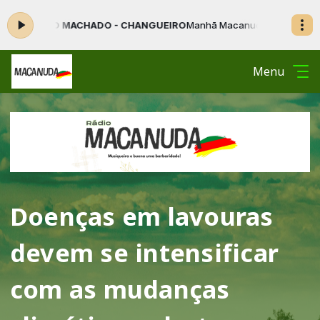
O MACHADO - CHANGUEIRO
Manhã Macanuda das 07:01 às 11:59 -
Toca
Menu
Doenças em lavouras
devem se intensificar
com as mudanças