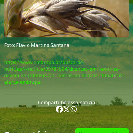
Foto: Flávio Martins Santana
https://www.embrapa.br/busca-de-
noticias/-/noticia/99781504/doencas-em-lavouras-
devem-se-intensificar-com-as-mudancas-climaticas-
alerta-embrapa
Compartilhe essa notícia