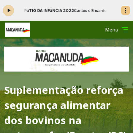
- PáTIO DA INFâNCIA 2022
Cantos e Encantos do Sul das 00:01 às 04:5
Menu
Suplementação reforça
segurança alimentar
dos bovinos na